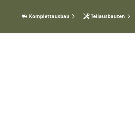
Komplettausbau
Teilausbauten
Expeditionsfahrzeuge
Elektrik & Autarkie
Camper Vans
Gas & Heizungssyst
Vorgehen
Möbelbau & Isolieru
Wasser & Sanitär
Karosserie & Anbaute