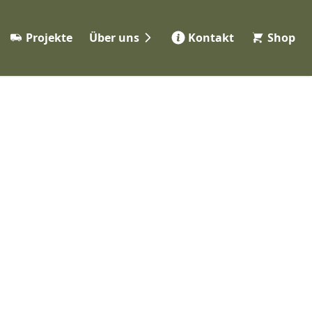
Projekte
Über uns
Kontakt
Shop
Werkstatt
eme
Partner
ng
Jobs 👋
FAQ
ile