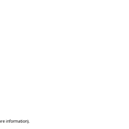
ore information)
.