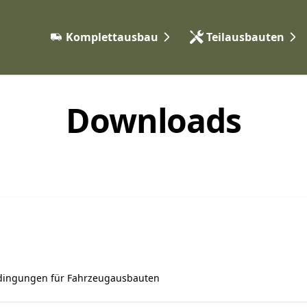
Komplettausbau
Teilausbauten
Expeditionsfahrzeuge
Elektrik & Autarkie
Camper Vans
Gas & Heizungssyst
Downloads
Vorgehen
Möbelbau & Isolieru
Wasser & Sanitär
Karosserie & Anbaute
dingungen für Fahrzeugausbauten