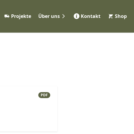
Projekte
Über uns
Kontakt
Shop
Werkstatt
eme
Partner
ng
Jobs 👋
FAQ
ile
PDF