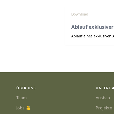
Download
Ablauf exklusive
Ablauf eines exklusiven
Footer
ÜBER UNS
UNSERE 
Team
Ausbau
Jobs 👋
Projekte