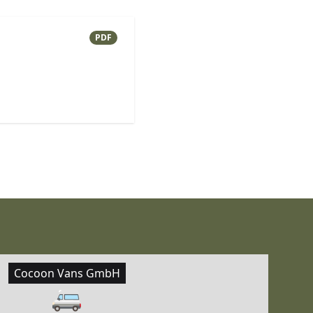
PDF
Cocoon Vans GmbH
🚐