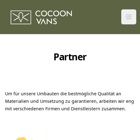
Komplettausbau
Expeditionsfahrzeuge
Teilausbauten
Partner
Camper Vans
Elektrik & Autarkie
Projekte
Vorgehen
Gas & Heizungssysteme
Über uns
Um für unsere Umbauten die bestmögliche Qualität an
Möbelbau & Isolierung
Werkstatt
Kontakt
Materialien und Umsetzung zu garantieren, arbeiten wir eng
mit verschiedenen Firmen und Dienstleistern zusammen.
Wasser & Sanitär
Partner
Shop
Karosserie & Anbauteile
Jobs 👋