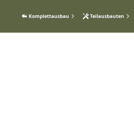
Komplettausbau
Teilausbauten
Expeditionsfahrzeuge
Elektrik & Autarkie
Camper Vans
Gas & Heizungssyst
Vorgehen
Möbelbau & Isolieru
Wasser & Sanitär
Karosserie & Anbaute