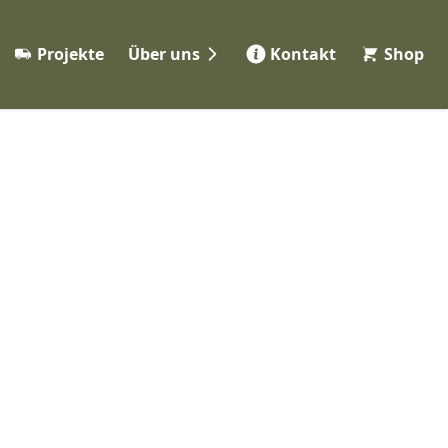
Projekte
Über uns
Kontakt
Shop
Werkstatt
eme
Partner
ng
Jobs 👋
FAQ
ile