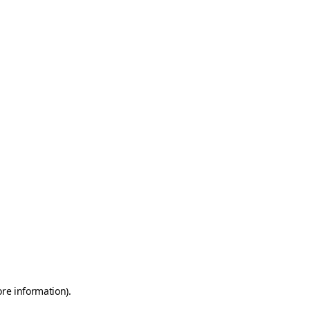
ore information)
.